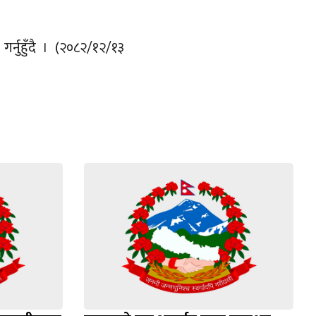
गर्नुहुँदै । (२०८२/१२/१३