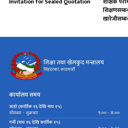
Invitation for Sealed Quotation
शैक्षिक परा
शिक्षणसम्बन
खारेजीसम्बन
शिक्षा तथा खेलकुद मन्त्रालय
सिंहदरबार, काठमाडौँ
कार्यालय समय
जाडो (कार्तिक १६ देखि माघ १५)
९:०० - ४:००
सोमबार - शुक्रबार
गर्मी (माघ १६ देखि कार्तिक १५)