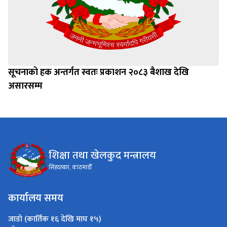
सूचनाको हक अन्तर्गत स्वतः प्रकाशन २०८३ बैशाख देखि
असारसम्म
शिक्षा तथा खेलकुद मन्त्रालय
सिंहदरबार, काठमाडौँ
कार्यालय समय
जाडो (कार्तिक १६ देखि माघ १५)