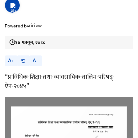
riri
one
Powered by
१४ फागुन, २०८०
A
A
“प्राविधिक-शिक्षा-तथा-व्यावसायिक-तालिम-परिषद्-
ऐन-२०४५”