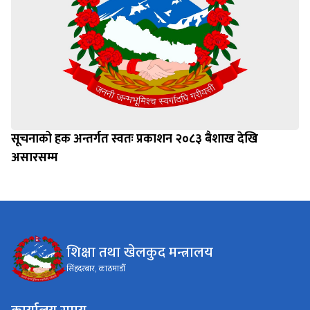
सूचनाको हक अन्तर्गत स्वतः प्रकाशन २०८३ बैशाख देखि
असारसम्म
शिक्षा तथा खेलकुद मन्त्रालय
सिंहदरबार, काठमाडौँ