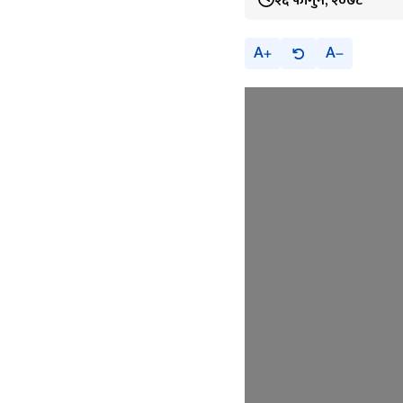
२६ फागुन, २०७८
A
A