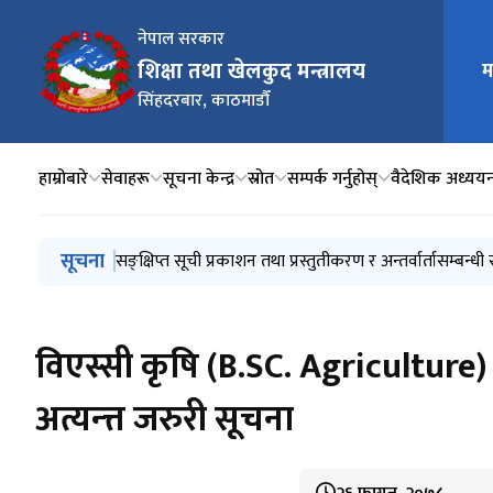
नेपाल सरकार
शिक्षा तथा खेलकुद मन्त्रालय
म
मुख्य न
सिंहदरबार, काठमाडौँ
हाम्रोबारे
सेवाहरू
सूचना केन्द्र
स्रोत
सम्पर्क गर्नुहोस्
वैदेशिक अध्यय
मुख्य नेभिगेसनमा जानुहोस्
सूचना
Invitation for Sealed Quotation
शैक्षिक परामर्श सेवा तथा भाषा शिक्षणसम्बन्धी निर्देशिका, २०
सङ्क्षिप्त सूची प्रकाशन तथा प्रस्तुतीकरण र अन्तर्वार्तासम्बन्धी
सूचनाको हक अन्तर्गत स्वतः प्रकाशन २०८३ बैशाख देखि असा
शिक्षक सेवा आयोगको अध्यक्ष र सदस्य पदमा नियुक्तिका लागि 
वि‍एस्सी कृषि (B.SC. Agriculture) 
अत्यन्त्त जरुरी सूचना