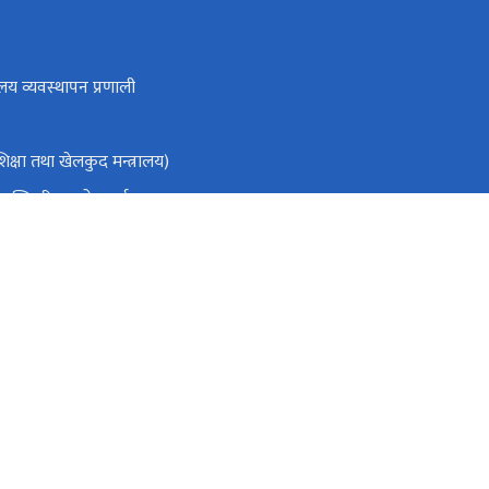
लय व्यवस्थापन प्रणाली
क्षा तथा खेलकुद मन्त्रालय)
ा मन्त्रिपरिषद्को कार्यालय
ो आधिकारिक पोर्टल
तिक स्रोत तथा वित्त आयोग
ाडौँ
info@moest.gov.np
०१४२००४५३ (noc शाखा ०१-६६३५४१९)