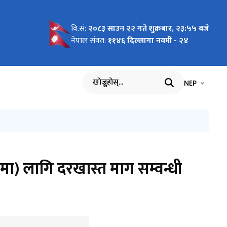
वि.सं:
२०८३ साउन २२ गते शुक्रबार, २३:५५ बजे
छनोट तथा
ि छनोट
 मनोनयन र
षको मनोनयन
ो आधार:
ागि नाम
 सम्बन्धि
रारूप २०८१
हरू
तिका लागि
 मा जारी
हरूको
्मका लागि
रा) -
नेपाल संवत:
११४६ दिल्लागा नवमी - २४
 सम्बन्धी
था
 आह्वान
ास्त
िषयगत)
र
भाषा चयन गर्नुह
भाषा प
NEP
खोज्नुहोस्
िमा) लागि दरखास्त माग सम्वन्धी