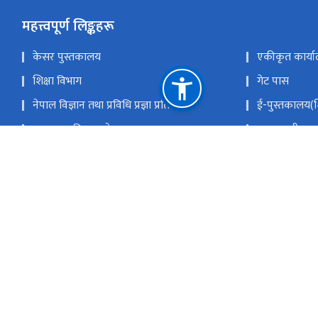
महत्त्वपूर्ण लिङ्कहरू
केसर पुस्तकालय
एकीकृत कार्या
शिक्षा विभाग
गेट पास
नेपाल विज्ञान तथा प्रविधि प्रज्ञा प्रतिष्ठान
ई-पुस्तकालय(शि
पाठ्यक्रम विकास केन्द्र
प्रधानमन्त्री तथ
राष्ट्रिय परीक्षा बोर्ड
नेपाल सरकारक
कर्मचारी एकीकृत ईमेल
राष्ट्रिय प्राकृ
सिंहदरबार, काठम