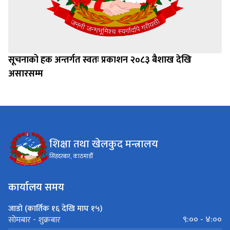
सूचनाको हक अन्तर्गत स्वतः प्रकाशन २०८३ बैशाख देखि
असारसम्म
शिक्षा तथा खेलकुद मन्त्रालय
सिंहदरबार, काठमाडौँ
कार्यालय समय
जाडो (कार्तिक १६ देखि माघ १५)
९:०० - ४:००
सोमबार - शुक्रबार