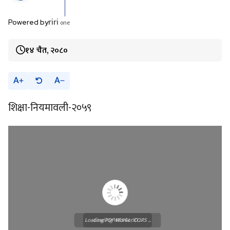
riri
one
Powered by
१४ चैत, २०८०
A
A
शिक्षा-नियमावली-२०५९
Loading PDF Worker CORS ...
Loading WEBGL 3D ...