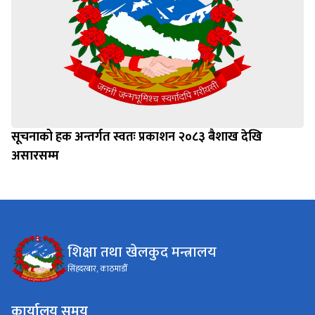
सूचनाको हक अन्तर्गत स्वतः प्रकाशन २०८३ बैशाख देखि
असारसम्म
शिक्षा तथा खेलकुद मन्त्रालय
सिंहदरबार, काठमाडौँ