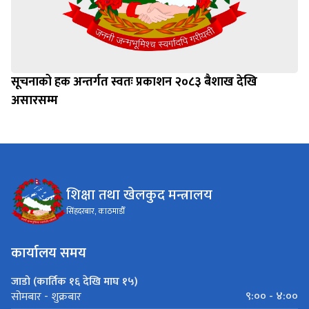
सूचनाको हक अन्तर्गत स्वतः प्रकाशन २०८३ बैशाख देखि
असारसम्म
शिक्षा तथा खेलकुद मन्त्रालय
सिंहदरबार, काठमाडौँ
कार्यालय समय
जाडो (कार्तिक १६ देखि माघ १५)
९:०० - ४:००
सोमबार - शुक्रबार