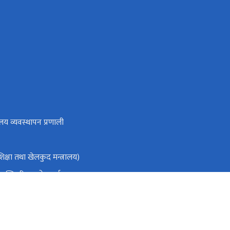
लय व्यवस्थापन प्रणाली
क्षा तथा खेलकुद मन्त्रालय)
ा मन्त्रिपरिषद्को कार्यालय
ो आधिकारिक पोर्टल
तिक स्रोत तथा वित्त आयोग