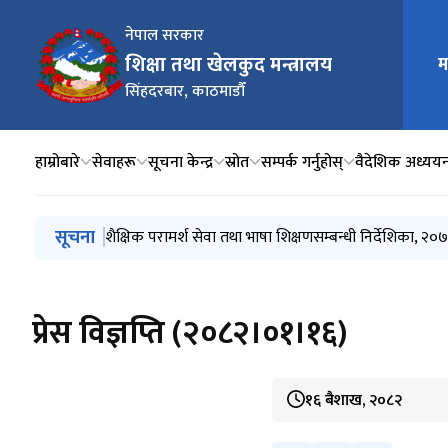
नेपाल सरकार
शिक्षा तथा खेलकुद मन्त्रालय
म
मुख्य न
सिंहदरबार, काठमाडौँ
हाम्रोबारे
सेवाहरू
सूचना केन्द्र
स्रोत
सम्पर्क गर्नुहोस्
वैदेशिक अध्यय
मुख्य नेभिगेसनमा जानुहोस्
सूचना
Invitation for Sealed Quotation
शैक्षिक परामर्श सेवा तथा भाषा शिक्षणसम्बन्धी निर्देशिका, २०
सङ्क्षिप्त सूची प्रकाशन तथा प्रस्तुतीकरण र अन्तर्वार्तासम्बन्धी
सूचनाको हक अन्तर्गत स्वतः प्रकाशन २०८३ बैशाख देखि असा
शिक्षक सेवा आयोगको अध्यक्ष र सदस्य पदमा नियुक्तिका लागि 
प्रेस विज्ञप्ति (२०८२।०१।१६)
१६ बैशाख, २०८२