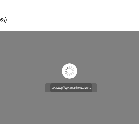
।१६)
Loading PDF Worker CORS ...
Loading WEBGL 3D ...