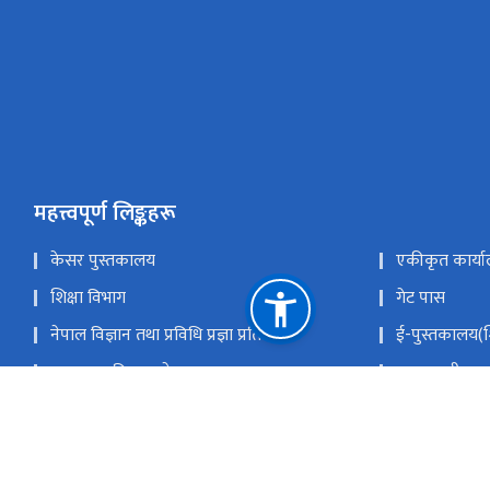
महत्त्वपूर्ण लिङ्कहरू
केसर पुस्तकालय
एकीकृत कार्या
शिक्षा विभाग
गेट पास
नेपाल विज्ञान तथा प्रविधि प्रज्ञा प्रतिष्ठान
ई-पुस्तकालय(शि
पाठ्यक्रम विकास केन्द्र
प्रधानमन्त्री तथ
राष्ट्रिय परीक्षा बोर्ड
नेपाल सरकारक
कर्मचारी एकीकृत ईमेल
राष्ट्रिय प्राकृ