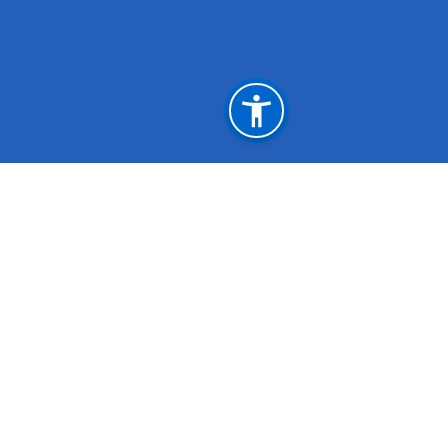
महत्त्वपूर्ण लिङ्कहरू
केसर पुस्तकालय
एकीकृत कार्या
शिक्षा विभाग
गेट पास
नेपाल विज्ञान तथा प्रविधि प्रज्ञा प्रतिष्ठान
ई-पुस्तकालय(शि
पाठ्यक्रम विकास केन्द्र
प्रधानमन्त्री तथ
राष्ट्रिय परीक्षा बोर्ड
नेपाल सरकारक
कर्मचारी एकीकृत ईमेल
राष्ट्रिय प्राकृ