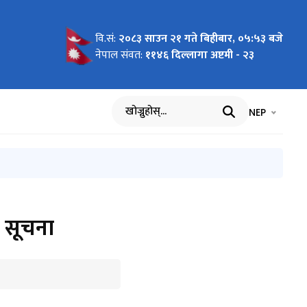
वि.सं:
२०८३ साउन २१ गते बिहीबार, ०५:५३ बजे
छनोट तथा
ि छनोट
 मनोनयन र
को
ो आधार:
ागि नाम
 सम्बन्धि
रारूप २०८१
हरू
तिका लागि
 मा जारी
हरूको
्मका लागि
रा) -
नेपाल संवत:
११४६ दिल्लागा अष्टमी - २३
 सम्बन्धी
ो बैठक
 आह्वान
ास्त
िषयगत)
र
भाषा चयन गर्नुह
भाषा प
NEP
खोज्नुहोस्
ो सूचना