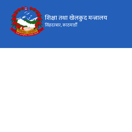
शिक्षा तथा खेलकुद मन्त्रालय
सिंहदरबार, काठमाडौँ
कार्यालय समय
जाडो (कार्तिक १६ देखि माघ १५)
९:०० - ४:००
सोमबार - शुक्रबार
गर्मी (माघ १६ देखि कार्तिक १५)
९:०० - ५:००
सोमबार - शुक्रबार