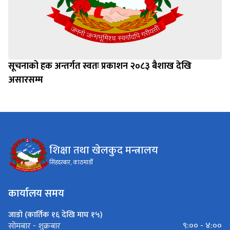
सूचनाको हक अन्तर्गत स्वतः प्रकाशन २०८३ बैशाख देखि
असारसम्म
शिक्षा तथा खेलकुद मन्त्रालय
सिंहदरबार, काठमाडौँ
कार्यालय समय
जाडो (कार्तिक १६ देखि माघ १५)
९:०० - ४:००
सोमबार - शुक्रबार