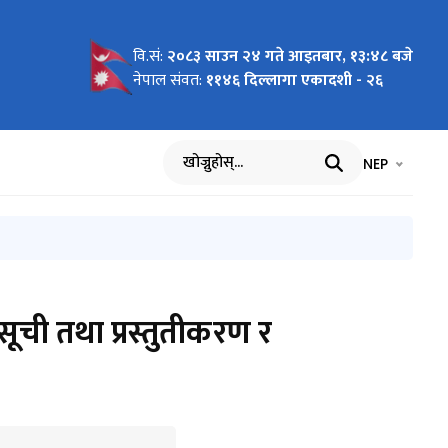
वि.सं:
२०८३ साउन २४ गते आइतबार, १३:४८ बजे
छनोट तथा
ि छनोट
ष मनोनयन
को
ो आधार:
ागि नाम
िस
ारूप
हरू
तिका लागि
 मा जारी
हरूको
्मका लागि
रा) -
नेपाल संवत:
११४६ दिल्लागा एकादशी - २६
वान
ो बैठक
 आह्वान
ास्त
िषयगत)
र
भाषा चयन गर्नुह
भाषा प
NEP
खोज्नुहोस्
सूची तथा प्रस्तुतीकरण र