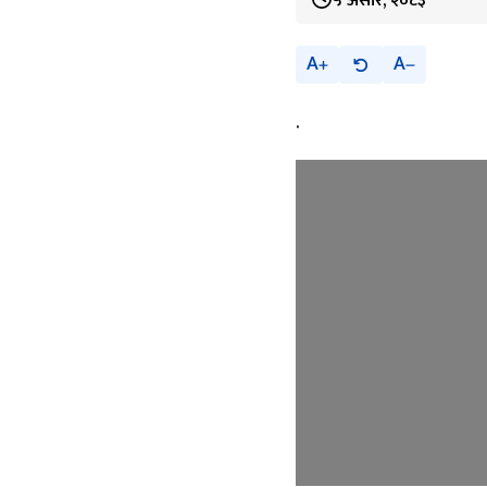
५ असार, २०८३
A
A
.