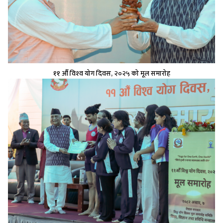
११ औँ विश्‍व योग दिवस, २०२५ को मूल समारोह