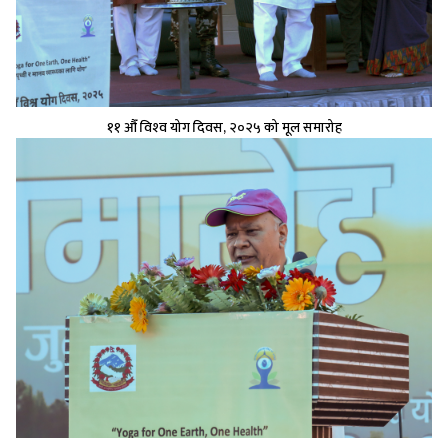
११ औँ विश्‍व योग दिवस, २०२५ को मूल समारोह