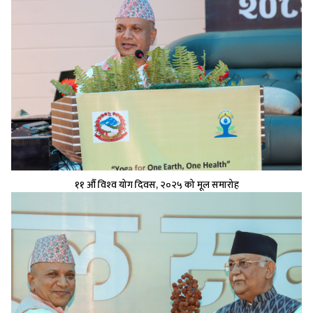
११ औँ विश्‍व योग दिवस, २०२५ को मूल समारोह