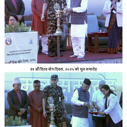
११ औँ विश्‍व योग दिवस, २०२५ को मूल समारोह