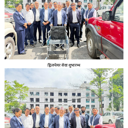
ह्विलचेयर सेवा शुभारम्भ