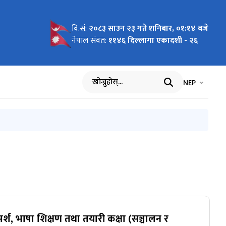
वि.सं:
२०८३ साउन २३ गते शनिबार, ०१:१४ बजे
छनोट तथा
ति छनोट तथा
 मनोनयन र
षको मनोनयन
ो आधार:
ागि नाम
 सम्बन्धि
रारूप २०८१
हरू
तिका लागि
 मा जारी
हरूको
्मका लागि
रा) -
नेपाल संवत:
११४६ दिल्लागा एकादशी - २६
 सम्बन्धी
था
 आह्वान
ास्त
िषयगत)
र
भाषा चयन गर्नुह
भाषा प
NEP
खोज्नुहोस्
मर्श, भाषा शिक्षण तथा तयारी कक्षा (सञ्चालन र