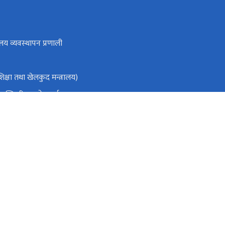
लय व्यवस्थापन प्रणाली
क्षा तथा खेलकुद मन्त्रालय)
ा मन्त्रिपरिषद्को कार्यालय
ो आधिकारिक पोर्टल
तिक स्रोत तथा वित्त आयोग
ाडौँ
info@moest.gov.np
०१४२००४५३ (noc शाखा ०१-६६३५४१९)