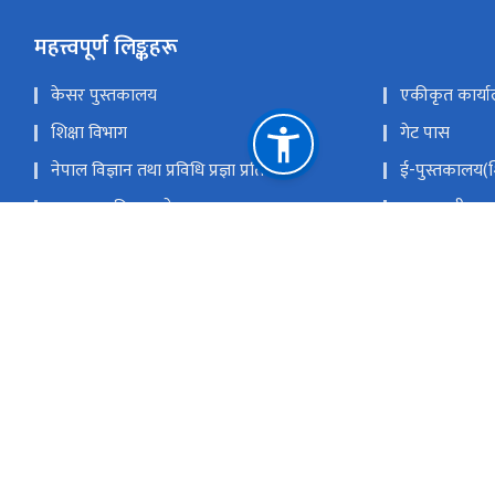
महत्त्वपूर्ण लिङ्कहरू
केसर पुस्तकालय
एकीकृत कार्या
शिक्षा विभाग
गेट पास
नेपाल विज्ञान तथा प्रविधि प्रज्ञा प्रतिष्ठान
ई-पुस्तकालय(शि
पाठ्यक्रम विकास केन्द्र
प्रधानमन्त्री तथ
राष्ट्रिय परीक्षा बोर्ड
नेपाल सरकारक
कर्मचारी एकीकृत ईमेल
राष्ट्रिय प्राकृ
सिंहदरबार, काठम