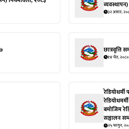
नियमन) नियमावली, २०८३
व्यवस्थापन
३२ असार, २०
७७
छात्रवृत्ति
१४ चैत, २०८०
रेडियोधर्म
रेडियोधमर्
बमोजिम रेडि
सञ्चालन सम्
२५ फागुन, २